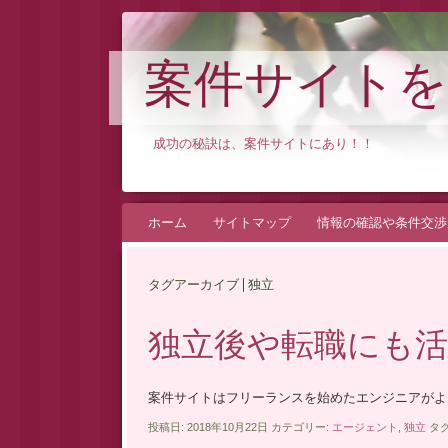
案件サイトを
成功の秘訣は、案件サイトにあり！！
コ
ホーム
サイトマップ
情報の確認や条件交渉
ン
テ
タグアーカイブ | 独立
ン
ツ
独立後や転職にも活
へ
ス
案件サイトはフリーランスを始めたエンジニアがよ
キ
投稿日: 2018年10月22日 カテゴリー:
エージェント
,
独立
タグ
ッ