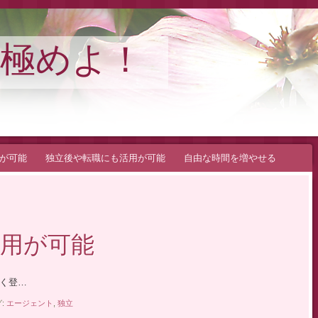
極めよ！
が可能
独立後や転職にも活用が可能
自由な時間を増やせる
用が可能
く登…
:
エージェント
,
独立